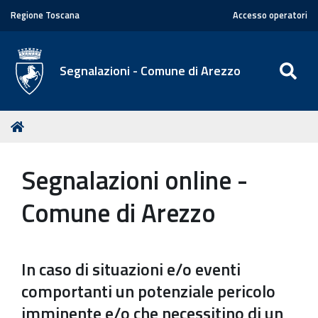
Regione Toscana
Accesso operatori
SE
Segnalazioni - Comune di Arezzo
T
Home
u
s
Segnalazioni online -
e
i
Comune di Arezzo
q
u
i
In caso di situazioni e/o eventi
:
comportanti un potenziale pericolo
imminente e/o che necessitino di un