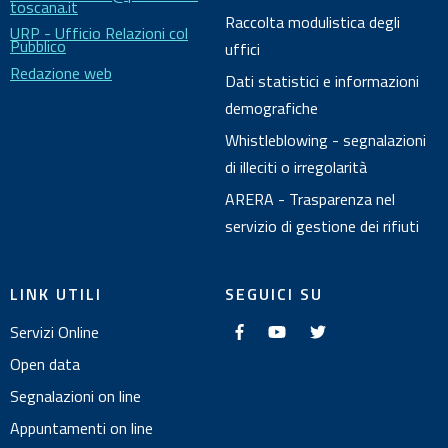
toscana.it
o
Raccolta modulistica degli
URP - Ufficio Relazioni col
Pubblico
uffici
Redazione web
Dati statistici e informazioni
demografiche
Whistleblowing - segnalazioni
di illeciti o irregolarità
ARERA - Trasparenza nel
servizio di gestione dei rifiuti
LINK UTILI
SEGUICI SU
f
y
t
Servizi Online
a
o
w
c
u
i
e
t
t
Open data
b
u
t
o
b
e
Segnalazioni on line
o
e
r
k
Appuntamenti on line