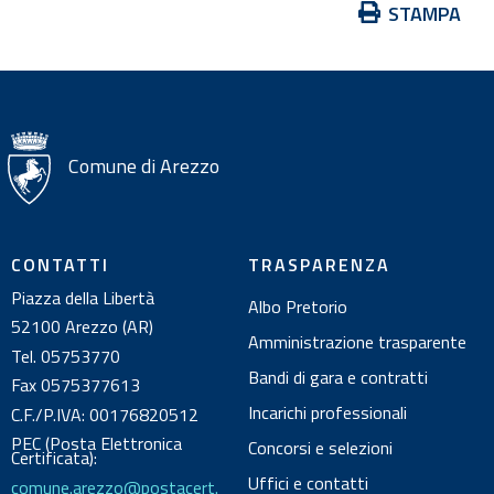
t
A
STAMPA
i
i
z
i
o
n
i
Comune di Arezzo
s
u
l
CONTATTI
TRASPARENZA
d
Piazza della Libertà
Albo Pretorio
o
52100 Arezzo (AR)
c
Amministrazione trasparente
Tel. 05753770
u
Bandi di gara e contratti
Fax 0575377613
m
Incarichi professionali
C.F./P.IVA: 00176820512
e
PEC (Posta Elettronica
Concorsi e selezioni
n
Certificata):
Uffici e contatti
comune.arezzo@postacert.
t