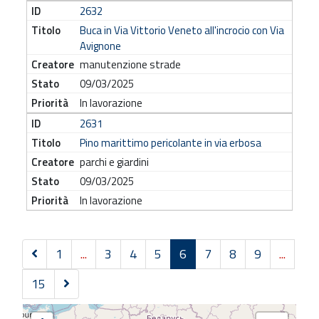
2632
Buca in Via Vittorio Veneto all'incrocio con Via
Avignone
manutenzione strade
09/03/2025
In lavorazione
2631
Pino marittimo pericolante in via erbosa
parchi e giardini
09/03/2025
In lavorazione
1
...
3
4
5
6
7
8
9
...
P
S
15
r
u
e