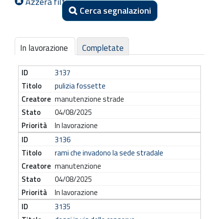
Azzera filtri
e
Cerca segnalazioni
r
a
r
In lavorazione
Completate
g
o
3137
m
pulizia fossette
e
manutenzione strade
n
04/08/2025
t
In lavorazione
o
3136
rami che invadono la sede stradale
manutenzione
04/08/2025
In lavorazione
3135