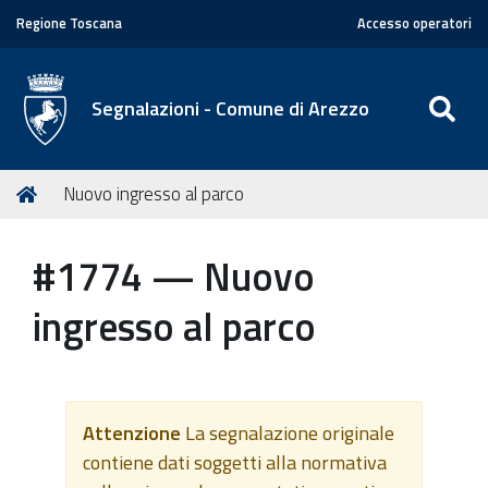
Regione Toscana
Accesso operatori
SE
Segnalazioni - Comune di Arezzo
T
Home
Nuovo ingresso al parco
u
s
#1774 — Nuovo
e
i
ingresso al parco
q
u
i
:
Attenzione
La segnalazione originale
contiene dati soggetti alla normativa