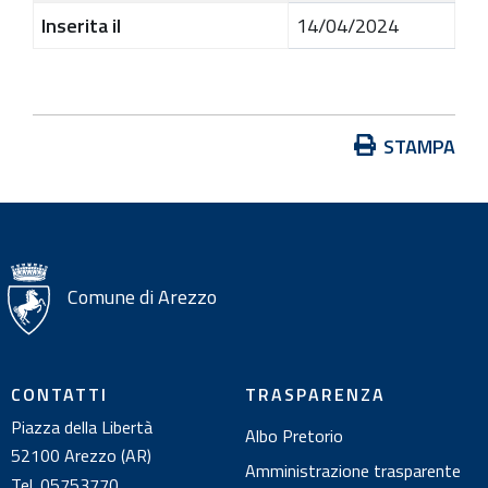
Inserita il
14/04/2024
A
STAMPA
z
i
o
n
i
Comune di Arezzo
s
u
l
CONTATTI
TRASPARENZA
d
Piazza della Libertà
Albo Pretorio
o
52100 Arezzo (AR)
c
Amministrazione trasparente
Tel. 05753770