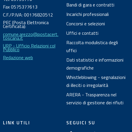
u
Bandi di gara e contratti
Fax 0575377613
m
Incarichi professionali
C.F./P.IVA: 00176820512
e
PEC (Posta Elettronica
Concorsi e selezioni
n
Certificata):
Uffici e contatti
comune.arezzo@postacert.
t
toscana.it
o
Raccolta modulistica degli
URP - Ufficio Relazioni col
Pubblico
uffici
Redazione web
Dati statistici e informazioni
demografiche
Whistleblowing - segnalazioni
di illeciti o irregolarità
ARERA - Trasparenza nel
servizio di gestione dei rifiuti
LINK UTILI
SEGUICI SU
f
y
t