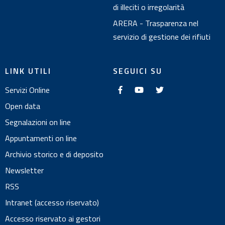
di illeciti o irregolarità
ARERA - Trasparenza nel
servizio di gestione dei rifiuti
LINK UTILI
SEGUICI SU
f
y
t
Servizi Online
a
o
w
c
u
i
e
t
t
Open data
b
u
t
o
b
e
Segnalazioni on line
o
e
r
k
Appuntamenti on line
Archivio storico e di deposito
Newsletter
RSS
Intranet (accesso riservato)
Accesso riservato ai gestori