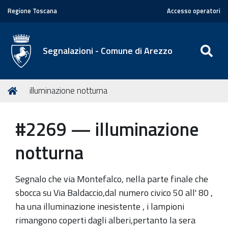
Regione Toscana
Accesso operatori
SE
Segnalazioni - Comune di Arezzo
T
Home
illuminazione notturna
u
s
#2269 — illuminazione
e
i
notturna
q
u
Segnalo che via Montefalco, nella parte finale che
i
sbocca su Via Baldaccio,dal numero civico 50 all' 80 ,
:
ha una illuminazione inesistente , i lampioni
rimangono coperti dagli alberi,pertanto la sera