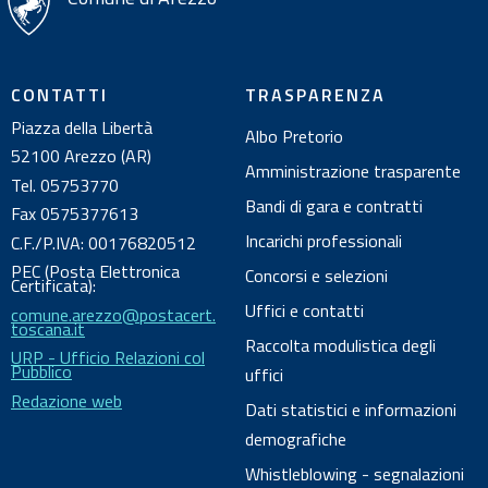
s
u
l
CONTATTI
TRASPARENZA
d
Piazza della Libertà
Albo Pretorio
o
52100 Arezzo (AR)
c
Amministrazione trasparente
Tel. 05753770
u
Bandi di gara e contratti
Fax 0575377613
m
Incarichi professionali
C.F./P.IVA: 00176820512
e
PEC (Posta Elettronica
Concorsi e selezioni
n
Certificata):
Uffici e contatti
comune.arezzo@postacert.
t
toscana.it
o
Raccolta modulistica degli
URP - Ufficio Relazioni col
Pubblico
uffici
Redazione web
Dati statistici e informazioni
demografiche
Whistleblowing - segnalazioni