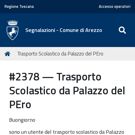
Regione Toscana
Accesso operatori
SE
Segnalazioni - Comune di Arezzo
T
Home
Trasporto Scolastico da Palazzo del PEro
u
s
#2378 — Trasporto
e
i
Scolastico da Palazzo del
q
u
PEro
i
:
Buongiorno
sono un utente del trasporto scolastico da Palazzo