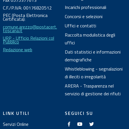
Fax 0575377613
m
Incarichi professionali
C.F./P.IVA: 00176820512
e
PEC (Posta Elettronica
Concorsi e selezioni
n
Certificata):
Uffici e contatti
comune.arezzo@postacert.
t
toscana.it
o
Raccolta modulistica degli
URP - Ufficio Relazioni col
Pubblico
uffici
Redazione web
Dati statistici e informazioni
demografiche
Whistleblowing - segnalazioni
di illeciti o irregolarità
ARERA - Trasparenza nel
servizio di gestione dei rifiuti
LINK UTILI
SEGUICI SU
f
y
t
Servizi Online
a
o
w
c
u
i