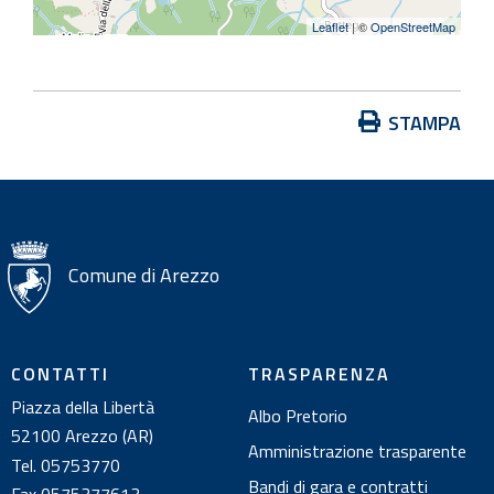
Leaflet
| ©
OpenStreetMap
A
STAMPA
z
i
o
n
i
Comune di Arezzo
s
u
l
CONTATTI
TRASPARENZA
d
Piazza della Libertà
Albo Pretorio
o
52100 Arezzo (AR)
c
Amministrazione trasparente
Tel. 05753770
u
Bandi di gara e contratti