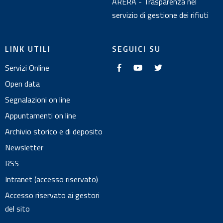
ARERA - Trasparenza nel
servizio di gestione dei rifiuti
LINK UTILI
SEGUICI SU
f
y
t
Servizi Online
a
o
w
c
u
i
e
t
t
Open data
b
u
t
o
b
e
Segnalazioni on line
o
e
r
k
Appuntamenti on line
Archivio storico e di deposito
Newsletter
RSS
Intranet (accesso riservato)
Accesso riservato ai gestori
del sito