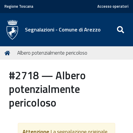
Regione Toscana
Accesso operatori
SE
Segnalazioni - Comune di Arezzo
T
Home
Albero potenzialmente pericoloso
u
s
#2718 — Albero
e
i
potenzialmente
q
u
pericoloso
i
:
Attenzione
La segnalazione originale