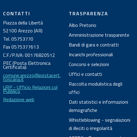
u
l
CONTATTI
TRASPARENZA
d
Piazza della Libertà
Albo Pretorio
o
52100 Arezzo (AR)
c
Amministrazione trasparente
Tel. 05753770
u
Bandi di gara e contratti
Fax 0575377613
m
Incarichi professionali
C.F./P.IVA: 00176820512
e
PEC (Posta Elettronica
Concorsi e selezioni
n
Certificata):
Uffici e contatti
comune.arezzo@postacert.
t
toscana.it
o
Raccolta modulistica degli
URP - Ufficio Relazioni col
Pubblico
uffici
Redazione web
Dati statistici e informazioni
demografiche
Whistleblowing - segnalazioni
di illeciti o irregolarità