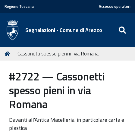
Regione Toscana
Accesso operatori
SE
Segnalazioni - Comune di Arezzo
T
Home
Cassonetti spesso pieni in via Romana
u
s
#2722 — Cassonetti
e
i
spesso pieni in via
q
u
Romana
i
:
Davanti all'Antica Macelleria, in particolare carta e
plastica