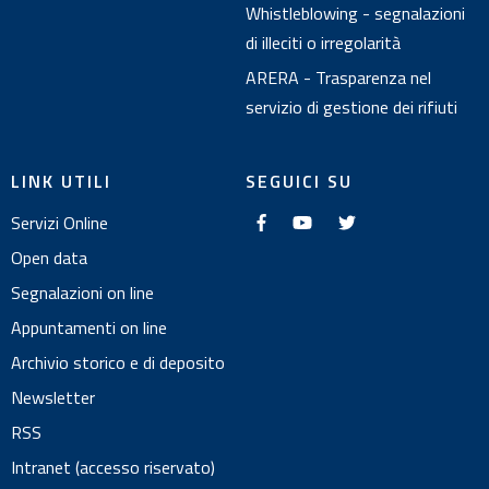
Whistleblowing - segnalazioni
di illeciti o irregolarità
ARERA - Trasparenza nel
servizio di gestione dei rifiuti
LINK UTILI
SEGUICI SU
f
y
t
Servizi Online
a
o
w
c
u
i
e
t
t
Open data
b
u
t
o
b
e
Segnalazioni on line
o
e
r
k
Appuntamenti on line
Archivio storico e di deposito
Newsletter
RSS
Intranet (accesso riservato)