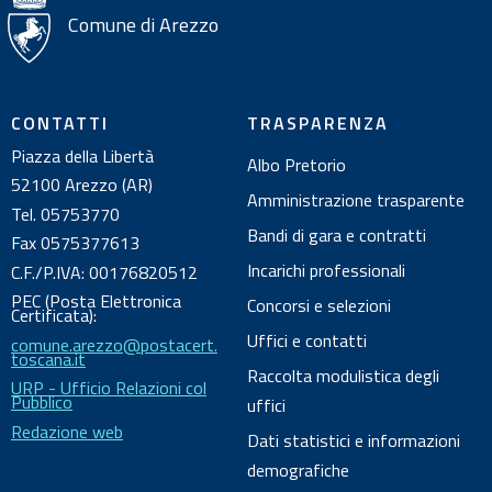
i
Comune di Arezzo
s
u
l
CONTATTI
TRASPARENZA
d
Piazza della Libertà
Albo Pretorio
o
52100 Arezzo (AR)
c
Amministrazione trasparente
Tel. 05753770
u
Bandi di gara e contratti
Fax 0575377613
m
Incarichi professionali
C.F./P.IVA: 00176820512
e
PEC (Posta Elettronica
Concorsi e selezioni
n
Certificata):
Uffici e contatti
comune.arezzo@postacert.
t
toscana.it
o
Raccolta modulistica degli
URP - Ufficio Relazioni col
Pubblico
uffici
Redazione web
Dati statistici e informazioni
demografiche