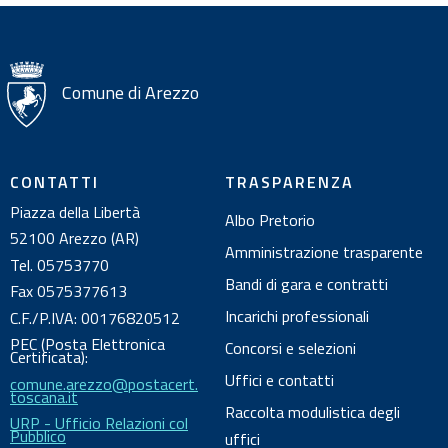
i
o
n
i
Comune di Arezzo
s
u
l
CONTATTI
TRASPARENZA
d
Piazza della Libertà
Albo Pretorio
o
52100 Arezzo (AR)
c
Amministrazione trasparente
Tel. 05753770
u
Bandi di gara e contratti
Fax 0575377613
m
Incarichi professionali
C.F./P.IVA: 00176820512
e
PEC (Posta Elettronica
Concorsi e selezioni
n
Certificata):
Uffici e contatti
comune.arezzo@postacert.
t
toscana.it
o
Raccolta modulistica degli
URP - Ufficio Relazioni col
Pubblico
uffici