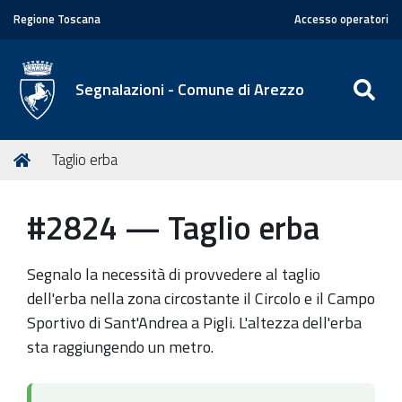
Regione Toscana
Accesso operatori
SE
Segnalazioni - Comune di Arezzo
T
Home
Taglio erba
u
s
#2824 — Taglio erba
e
i
q
Segnalo la necessità di provvedere al taglio
u
dell'erba nella zona circostante il Circolo e il Campo
i
Sportivo di Sant'Andrea a Pigli. L'altezza dell'erba
:
sta raggiungendo un metro.