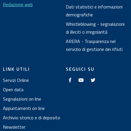
Redazione web
Dati statistici e informazioni
demografiche
Whistleblowing - segnalazioni
di illeciti o irregolarità
ARERA - Trasparenza nel
servizio di gestione dei rifiuti
LINK UTILI
SEGUICI SU
f
y
t
Servizi Online
a
o
w
c
u
i
e
t
t
Open data
b
u
t
o
b
e
Segnalazioni on line
o
e
r
k
Appuntamenti on line
Archivio storico e di deposito
Newsletter