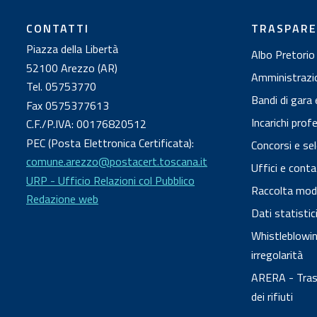
CONTATTI
TRASPAR
Piazza della Libertà
Albo Pretorio
52100 Arezzo (AR)
Amministrazi
Tel. 05753770
Bandi di gara 
Fax 0575377613
Incarichi prof
C.F./P.IVA: 00176820512
PEC (Posta Elettronica Certificata):
Concorsi e sel
comune.arezzo@postacert.toscana.it
Uffici e conta
URP - Ufficio Relazioni col Pubblico
Raccolta modul
Redazione web
Dati statisti
Whistleblowing
irregolarità
ARERA - Trasp
dei rifiuti