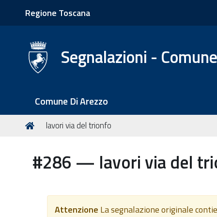
Regione Toscana
Segnalazioni - Comune
S
Comune Di Arezzo
e
z
T
Home
lavori via del trionfo
i
u
o
s
#286 — lavori via del tr
n
e
i
i
q
u
Attenzione
La segnalazione originale contie
i