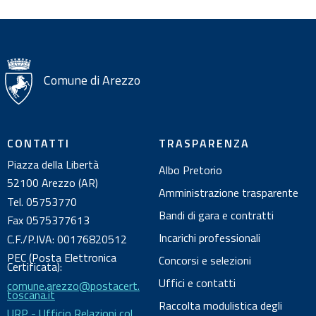
z
i
o
n
i
Comune di Arezzo
s
u
l
CONTATTI
TRASPARENZA
d
Piazza della Libertà
Albo Pretorio
o
52100 Arezzo (AR)
c
Amministrazione trasparente
Tel. 05753770
u
Bandi di gara e contratti
Fax 0575377613
m
Incarichi professionali
C.F./P.IVA: 00176820512
e
PEC (Posta Elettronica
Concorsi e selezioni
n
Certificata):
Uffici e contatti
comune.arezzo@postacert.
t
toscana.it
o
Raccolta modulistica degli
URP - Ufficio Relazioni col