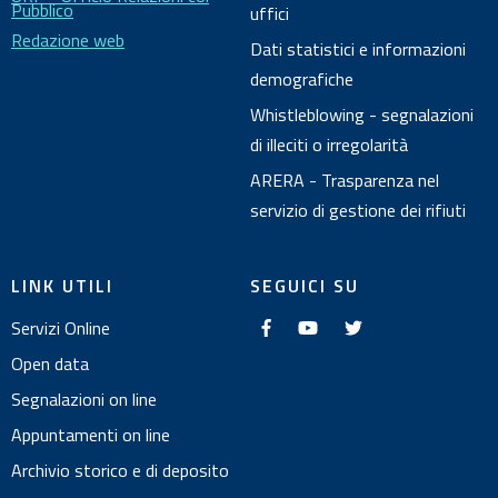
Pubblico
uffici
Redazione web
Dati statistici e informazioni
demografiche
Whistleblowing - segnalazioni
di illeciti o irregolarità
ARERA - Trasparenza nel
servizio di gestione dei rifiuti
LINK UTILI
SEGUICI SU
f
y
t
Servizi Online
a
o
w
c
u
i
e
t
t
Open data
b
u
t
o
b
e
Segnalazioni on line
o
e
r
k
Appuntamenti on line
Archivio storico e di deposito