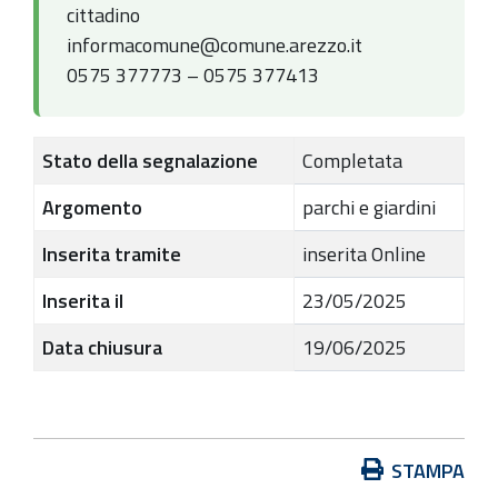
cittadino
informacomune@comune.arezzo.it
0575 377773 – 0575 377413
Stato della segnalazione
Completata
Argomento
parchi e giardini
Inserita tramite
inserita Online
Inserita il
23/05/2025
Data chiusura
19/06/2025
A
STAMPA