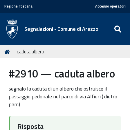
Regione Toscana
Accesso operatori
SE
Segnalazioni - Comune di Arezzo
T
Home
caduta albero
u
s
#2910 — caduta albero
e
i
q
segnalo la caduta di un albero che ostruisce il
u
passaggio pedonale nel parco di via Alfieri ( dietro
i
pam)
:
Risposta