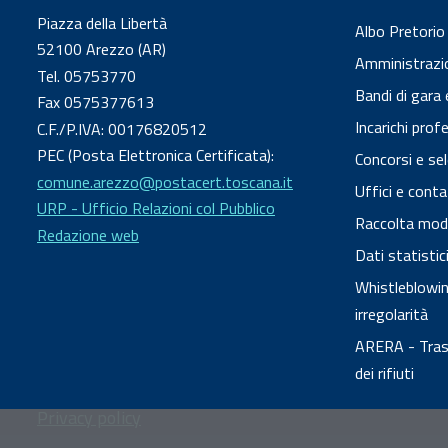
Piazza della Libertà
Albo Pretorio
52100 Arezzo (AR)
Amministrazi
Tel. 05753770
Bandi di gara 
Fax 0575377613
Incarichi prof
C.F./P.IVA: 00176820512
PEC (Posta Elettronica Certificata):
Concorsi e sel
comune.arezzo@postacert.toscana.it
Uffici e conta
URP - Ufficio Relazioni col Pubblico
Raccolta modul
Redazione web
Dati statisti
Whistleblowing
irregolarità
ARERA - Trasp
dei rifiuti
Privacy policy