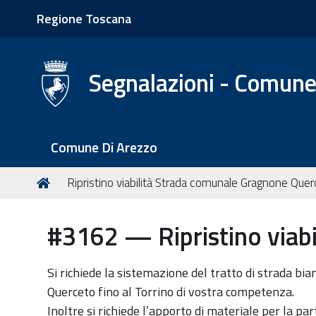
Regione Toscana
Segnalazioni - Comune
S
Comune Di Arezzo
e
z
T
Home
Ripristino viabilità Strada comunale Gragnone Que
i
u
o
s
#3162 — Ripristino viab
n
e
i
i
q
Si richiede la sistemazione del tratto di strada bi
u
Querceto fino al Torrino di vostra competenza.
i
Inoltre si richiede l’apporto di materiale per la pa