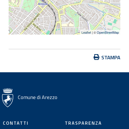
Leaflet
| ©
OpenStreetMap
A
STAMPA
z
i
o
n
i
Comune di Arezzo
s
u
l
CONTATTI
TRASPARENZA
d