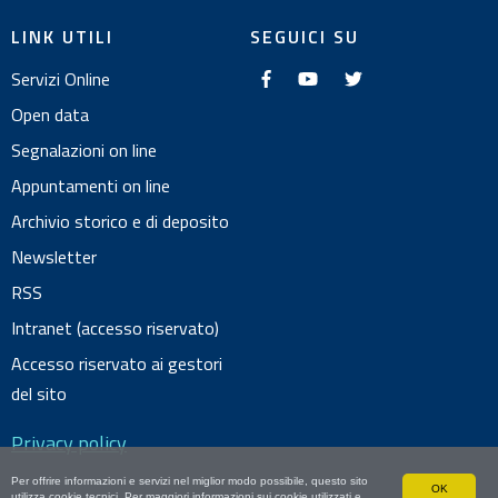
LINK UTILI
SEGUICI SU
f
y
t
Servizi Online
a
o
w
c
u
i
e
t
t
Open data
b
u
t
o
b
e
Segnalazioni on line
o
e
r
k
Appuntamenti on line
Archivio storico e di deposito
Newsletter
RSS
Intranet (accesso riservato)
Accesso riservato ai gestori
del sito
Privacy policy
Per offrire informazioni e servizi nel miglior modo possibile, questo sito
OK
utilizza cookie tecnici. Per maggiori informazioni sui cookie utilizzati e