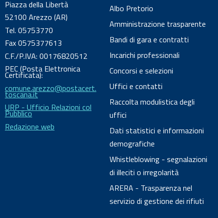
Piazza della Libertà
Albo Pretorio
o
52100 Arezzo (AR)
c
Amministrazione trasparente
Tel. 05753770
u
Bandi di gara e contratti
Fax 0575377613
m
Incarichi professionali
C.F./P.IVA: 00176820512
e
PEC (Posta Elettronica
Concorsi e selezioni
n
Certificata):
Uffici e contatti
comune.arezzo@postacert.
t
toscana.it
o
Raccolta modulistica degli
URP - Ufficio Relazioni col
Pubblico
uffici
Redazione web
Dati statistici e informazioni
demografiche
Whistleblowing - segnalazioni
di illeciti o irregolarità
ARERA - Trasparenza nel
servizio di gestione dei rifiuti