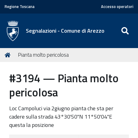
Regione Toscana
Accesso operatori
SE
Segnalazioni - Comune di Arezzo
T
Home
Pianta molto pericolosa
u
s
#3194 — Pianta molto
e
i
pericolosa
q
u
Loc Campoluci via 2giugno pianta che sta per
i
cadere sulla strada 43°30'50"N 11°50'04"E
:
questa la posizione