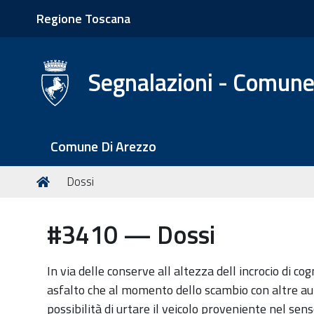
Regione Toscana
Segnalazioni - Comune
S
Comune Di Arezzo
e
z
T
Home
Dossi
i
u
o
s
#3410 — Dossi
n
e
i
i
q
In via delle conserve all altezza dell incrocio di cog
u
asfalto che al momento dello scambio con altre au
i
possibilità di urtare il veicolo proveniente nel se