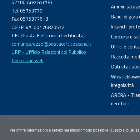
52100 Arezzo (AR)
Amministrazi
Tel. 05753770
Bandi di gara 
Fax 0575377613
Incarichi prof
C.F./P.IVA: 00176820512
PEC (Posta Elettronica Certificata):
Concorsi e sel
comune.arezzo@postacert.toscana.it
Uffici e conta
URP - Ufficio Relazioni col Pubblico
Raccolta modul
Redazione web
Dati statisti
Whistleblowing
irregolarità
ARERA - Trasp
dei rifiuti
Privacy policy
Per offrire informazioni e servizi nel miglior modo possibile, questo sito utili