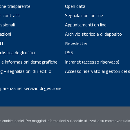
one trasparente
Open data
e contratti
Segnalazioni on line
essionali
Appuntamenti on line
ezioni
Archivio storico e di deposito
tti
Newsletter
istica degli uffici
RSS
ci e informazioni demografiche
Intranet (accesso riservato)
 - segnalazioni di illeciti o
Accesso riservato ai gestori del 
arenza nel servizio di gestione
zza cookie tecnici. Per maggiori informazioni sui cookie utilizzati e su come eventualm