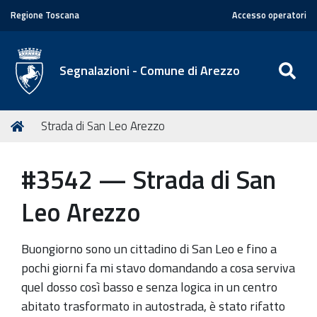
Regione Toscana
Accesso operatori
SE
Segnalazioni - Comune di Arezzo
T
Home
Strada di San Leo Arezzo
u
s
#3542 — Strada di San
e
i
Leo Arezzo
q
u
Buongiorno sono un cittadino di San Leo e fino a
i
pochi giorni fa mi stavo domandando a cosa serviva
:
quel dosso così basso e senza logica in un centro
abitato trasformato in autostrada, è stato rifatto