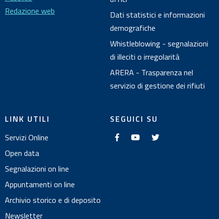
Redazione web
Dati statistici e informazioni
demografiche
Whistleblowing - segnalazioni
di illeciti o irregolarità
ARERA - Trasparenza nel
servizio di gestione dei rifiuti
LINK UTILI
SEGUICI SU
f
y
t
Servizi Online
a
o
w
c
u
i
e
t
t
Open data
b
u
t
o
b
e
Segnalazioni on line
o
e
r
k
Appuntamenti on line
Archivio storico e di deposito
Newsletter