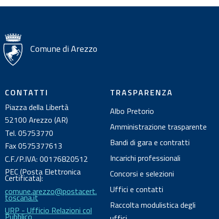
i
o
n
i
Comune di Arezzo
s
u
l
CONTATTI
TRASPARENZA
d
Piazza della Libertà
Albo Pretorio
o
52100 Arezzo (AR)
c
Amministrazione trasparente
Tel. 05753770
u
Bandi di gara e contratti
Fax 0575377613
m
Incarichi professionali
C.F./P.IVA: 00176820512
e
PEC (Posta Elettronica
Concorsi e selezioni
n
Certificata):
Uffici e contatti
comune.arezzo@postacert.
t
toscana.it
o
Raccolta modulistica degli
URP - Ufficio Relazioni col
Pubblico
uffici