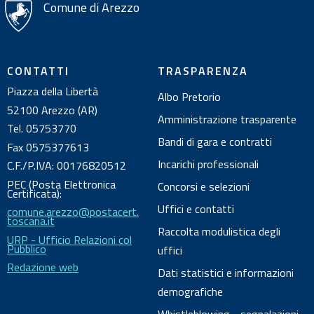
i
Comune di Arezzo
s
u
l
CONTATTI
TRASPARENZA
d
Piazza della Libertà
Albo Pretorio
o
52100 Arezzo (AR)
c
Amministrazione trasparente
Tel. 05753770
u
Bandi di gara e contratti
Fax 0575377613
m
Incarichi professionali
C.F./P.IVA: 00176820512
e
PEC (Posta Elettronica
Concorsi e selezioni
n
Certificata):
Uffici e contatti
comune.arezzo@postacert.
t
toscana.it
o
Raccolta modulistica degli
URP - Ufficio Relazioni col
Pubblico
uffici
Redazione web
Dati statistici e informazioni
demografiche