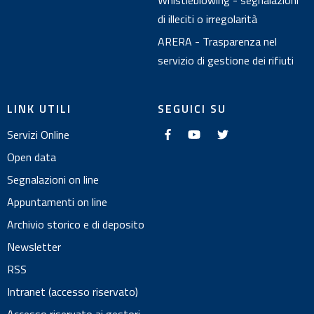
Whistleblowing - segnalazioni
di illeciti o irregolarità
ARERA - Trasparenza nel
servizio di gestione dei rifiuti
LINK UTILI
SEGUICI SU
f
y
t
Servizi Online
a
o
w
c
u
i
e
t
t
Open data
b
u
t
o
b
e
Segnalazioni on line
o
e
r
k
Appuntamenti on line
Archivio storico e di deposito
Newsletter
RSS
Intranet (accesso riservato)