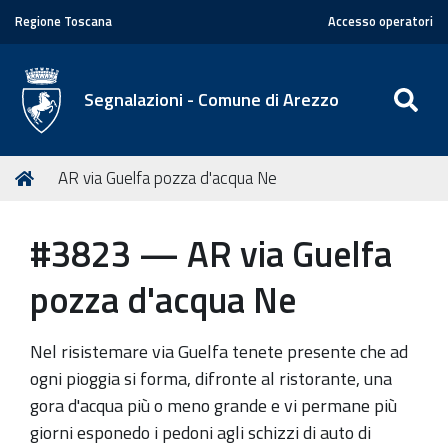
Regione Toscana
Accesso operatori
SE
Segnalazioni - Comune di Arezzo
T
Home
AR via Guelfa pozza d'acqua Ne
u
s
#3823 — AR via Guelfa
e
i
pozza d'acqua Ne
q
u
Nel risistemare via Guelfa tenete presente che ad
i
ogni pioggia si forma, difronte al ristorante, una
:
gora d'acqua più o meno grande e vi permane più
giorni esponedo i pedoni agli schizzi di auto di