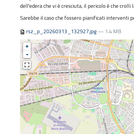
:
dell'edera che vi è cresciuta, il pericolo è che crolli
Sarebbe il caso che fossero pianificati interventi p
rsz_p_20260313_132927.jpg
— 1.4 MB
+
-