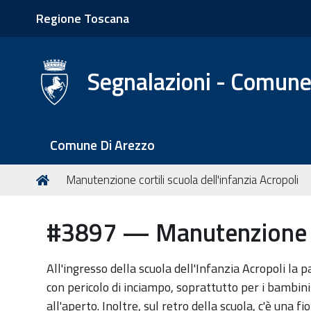
Regione Toscana
Segnalazioni - Comune
S
Comune Di Arezzo
e
z
T
Home
Manutenzione cortili scuola dell'infanzia Acropoli
i
u
o
s
#3897 — Manutenzione cor
n
e
i
i
q
All'ingresso della scuola dell'Infanzia Acropoli la 
u
con pericolo di inciampo, soprattutto per i bambini 
i
all'aperto. Inoltre, sul retro della scuola, c'è una f