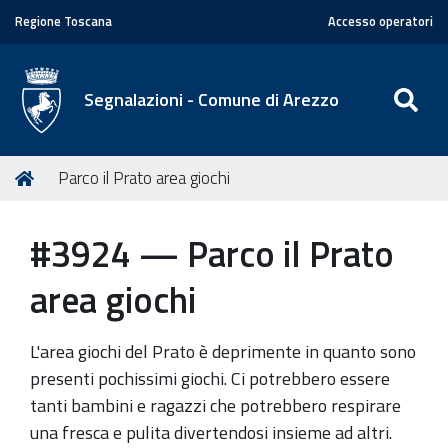
Regione Toscana
Accesso operatori
SE
Segnalazioni - Comune di Arezzo
T
Home
Parco il Prato area giochi
u
s
#3924 — Parco il Prato
e
i
area giochi
q
u
L'area giochi del Prato è deprimente in quanto sono
i
presenti pochissimi giochi. Ci potrebbero essere
:
tanti bambini e ragazzi che potrebbero respirare
una fresca e pulita divertendosi insieme ad altri.