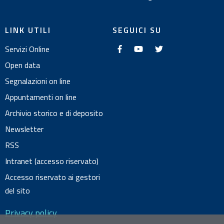
LINK UTILI
SEGUICI SU
f
y
t
Servizi Online
a
o
w
c
u
i
e
t
t
Open data
b
u
t
o
b
e
Segnalazioni on line
o
e
r
k
Appuntamenti on line
Archivio storico e di deposito
Newsletter
RSS
Intranet (accesso riservato)
Accesso riservato ai gestori
del sito
Privacy policy