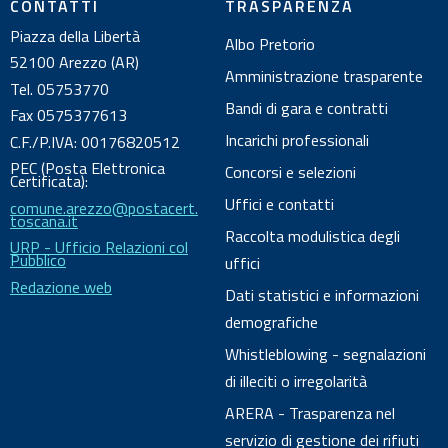
CONTATTI
TRASPARENZA
d
Piazza della Libertà
Albo Pretorio
o
52100 Arezzo (AR)
c
Amministrazione trasparente
Tel. 05753770
u
Bandi di gara e contratti
Fax 0575377613
m
Incarichi professionali
C.F./P.IVA: 00176820512
e
PEC (Posta Elettronica
Concorsi e selezioni
n
Certificata):
Uffici e contatti
comune.arezzo@postacert.
t
toscana.it
o
Raccolta modulistica degli
URP - Ufficio Relazioni col
Pubblico
uffici
Redazione web
Dati statistici e informazioni
demografiche
Whistleblowing - segnalazioni
di illeciti o irregolarità
ARERA - Trasparenza nel
servizio di gestione dei rifiuti