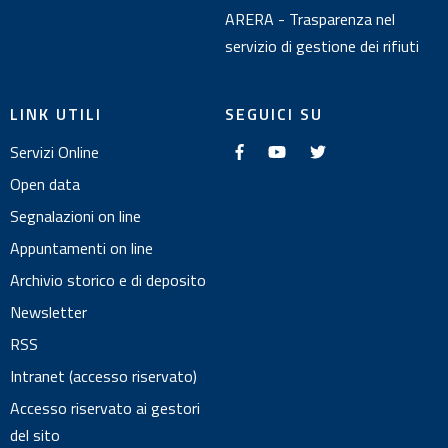
ARERA - Trasparenza nel
servizio di gestione dei rifiuti
LINK UTILI
SEGUICI SU
f
y
t
Servizi Online
a
o
w
c
u
i
e
t
t
Open data
b
u
t
o
b
e
Segnalazioni on line
o
e
r
k
Appuntamenti on line
Archivio storico e di deposito
Newsletter
RSS
Intranet (accesso riservato)
Accesso riservato ai gestori
del sito