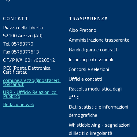
u
l
CONTATTI
TRASPARENZA
d
Piazza della Libertà
Albo Pretorio
o
52100 Arezzo (AR)
c
Amministrazione trasparente
Tel. 05753770
u
Bandi di gara e contratti
Fax 0575377613
m
Incarichi professionali
C.F./P.IVA: 00176820512
e
PEC (Posta Elettronica
Concorsi e selezioni
n
Certificata):
Uffici e contatti
comune.arezzo@postacert.
t
toscana.it
o
Raccolta modulistica degli
URP - Ufficio Relazioni col
Pubblico
uffici
Redazione web
Dati statistici e informazioni
demografiche
Whistleblowing - segnalazioni
di illeciti o irregolarità