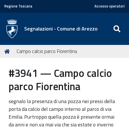
Regione Toscana
Accesso operatori
SE
Segnalazioni - Comune di Arezzo
T
Home
Campo calcio parco Fiorentina
u
s
#3941 — Campo calcio
e
i
parco Fiorentina
q
u
segnalo la presenza di una pozza nei pressi della
i
porta da calcio del campo interno al parco di via
:
Emilia. Purtroppo quella pozza è presente ormai
da anni e non va mai via che sia estate o inverno