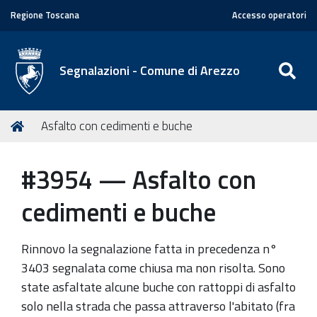
Regione Toscana
Accesso operatori
SE
Segnalazioni - Comune di Arezzo
T
Home
Asfalto con cedimenti e buche
u
s
#3954 — Asfalto con
e
i
cedimenti e buche
q
u
Rinnovo la segnalazione fatta in precedenza n°
i
3403 segnalata come chiusa ma non risolta. Sono
:
state asfaltate alcune buche con rattoppi di asfalto
solo nella strada che passa attraverso l'abitato (fra