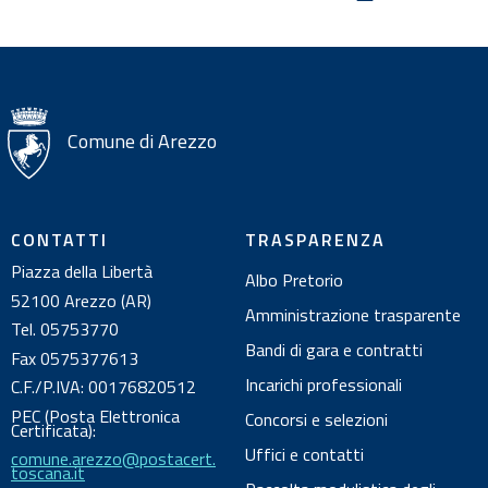
z
i
o
n
i
Comune di Arezzo
s
u
l
CONTATTI
TRASPARENZA
d
Piazza della Libertà
Albo Pretorio
o
52100 Arezzo (AR)
c
Amministrazione trasparente
Tel. 05753770
u
Bandi di gara e contratti
Fax 0575377613
m
Incarichi professionali
C.F./P.IVA: 00176820512
e
PEC (Posta Elettronica
Concorsi e selezioni
n
Certificata):
Uffici e contatti
comune.arezzo@postacert.
t
toscana.it