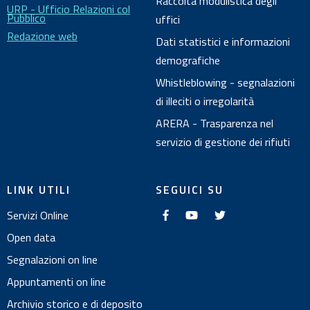
o
Raccolta modulistica degli
URP - Ufficio Relazioni col
Pubblico
uffici
Redazione web
Dati statistici e informazioni
demografiche
Whistleblowing - segnalazioni
di illeciti o irregolarità
ARERA - Trasparenza nel
servizio di gestione dei rifiuti
LINK UTILI
SEGUICI SU
f
y
t
Servizi Online
a
o
w
c
u
i
e
t
t
Open data
b
u
t
o
b
e
Segnalazioni on line
o
e
r
k
Appuntamenti on line
Archivio storico e di deposito