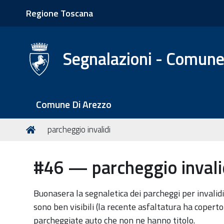
Regione Toscana
Segnalazioni - Comune
S
Comune Di Arezzo
e
z
T
Home
parcheggio invalidi
i
u
o
s
#46 — parcheggio invali
n
e
i
i
q
Buonasera la segnaletica dei parcheggi per invalidi 
u
sono ben visibili (la recente asfaltatura ha coperto 
i
parcheggiate auto che non ne hanno titolo.