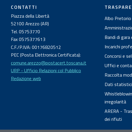
CONTATTI
TRASPAR
Piazza della Libertà
Albo Pretorio
52100 Arezzo (AR)
Amministrazi
Tel. 05753770
Bandi di gara 
Fax 0575377613
Incarichi prof
C.F./P.IVA: 00176820512
PEC (Posta Elettronica Certificata):
Concorsi e sel
comune.arezzo@postacert.toscana.it
Uffici e conta
URP - Ufficio Relazioni col Pubblico
Raccolta modul
Redazione web
Dati statisti
Whistleblowing
irregolarità
ARERA - Trasp
dei rifiuti