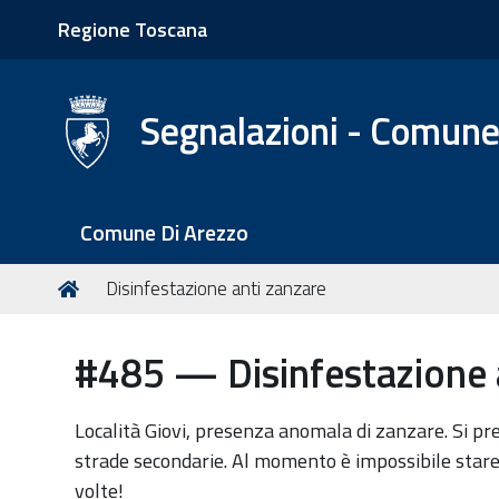
Regione Toscana
Segnalazioni - Comune
S
Comune Di Arezzo
e
z
T
Home
Disinfestazione anti zanzare
i
u
o
s
#485 — Disinfestazione 
n
e
i
i
q
Località Giovi, presenza anomala di zanzare. Si pr
u
strade secondarie. Al momento è impossibile stare
i
volte!