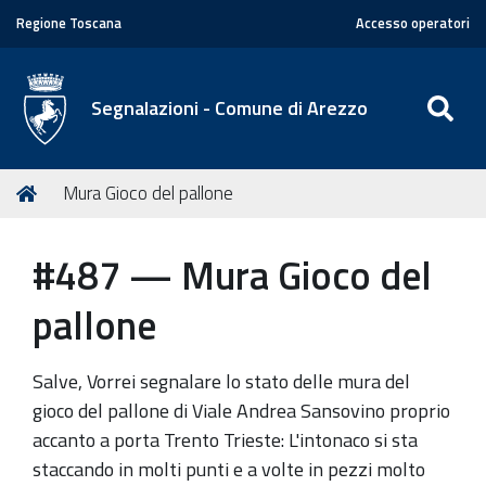
Regione Toscana
Accesso operatori
SE
Segnalazioni - Comune di Arezzo
T
Home
Mura Gioco del pallone
u
s
#487 — Mura Gioco del
e
i
pallone
q
u
Salve, Vorrei segnalare lo stato delle mura del
i
gioco del pallone di Viale Andrea Sansovino proprio
:
accanto a porta Trento Trieste: L'intonaco si sta
staccando in molti punti e a volte in pezzi molto