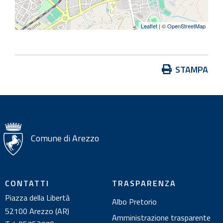
Leaflet
| ©
OpenStreetMap
A
STAMPA
z
i
o
n
i
Comune di Arezzo
s
u
l
CONTATTI
TRASPARENZA
d
Piazza della Libertà
Albo Pretorio
o
52100 Arezzo (AR)
c
Amministrazione trasparente