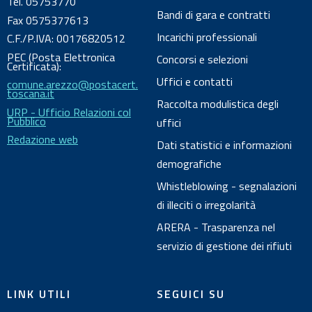
Tel. 05753770
u
Bandi di gara e contratti
Fax 0575377613
m
Incarichi professionali
C.F./P.IVA: 00176820512
e
PEC (Posta Elettronica
Concorsi e selezioni
n
Certificata):
Uffici e contatti
comune.arezzo@postacert.
t
toscana.it
o
Raccolta modulistica degli
URP - Ufficio Relazioni col
Pubblico
uffici
Redazione web
Dati statistici e informazioni
demografiche
Whistleblowing - segnalazioni
di illeciti o irregolarità
ARERA - Trasparenza nel
servizio di gestione dei rifiuti
LINK UTILI
SEGUICI SU