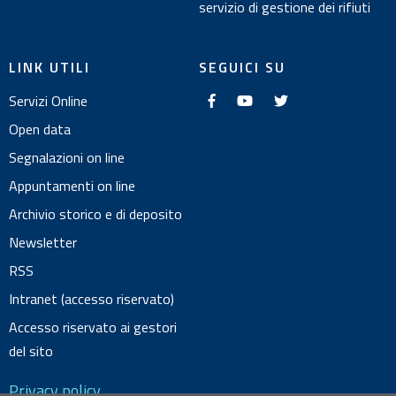
servizio di gestione dei rifiuti
LINK UTILI
SEGUICI SU
f
y
t
Servizi Online
a
o
w
c
u
i
e
t
t
Open data
b
u
t
o
b
e
Segnalazioni on line
o
e
r
k
Appuntamenti on line
Archivio storico e di deposito
Newsletter
RSS
Intranet (accesso riservato)
Accesso riservato ai gestori
del sito
Privacy policy