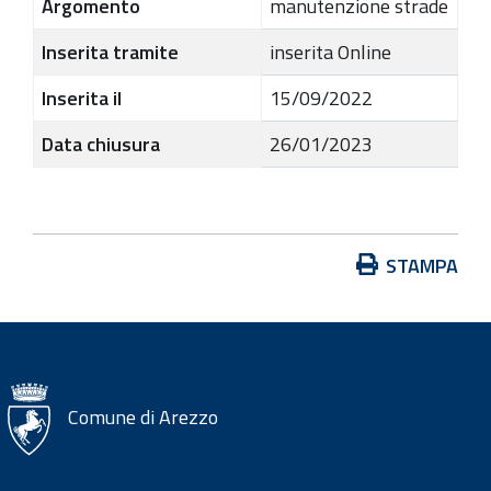
Argomento
manutenzione strade
Inserita tramite
inserita Online
Inserita il
15/09/2022
Data chiusura
26/01/2023
A
STAMPA
z
i
o
n
i
Comune di Arezzo
s
u