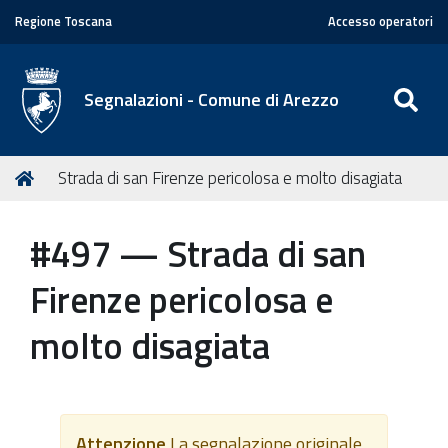
Regione Toscana
Accesso operatori
SE
Segnalazioni - Comune di Arezzo
T
Home
Strada di san Firenze pericolosa e molto disagiata
u
s
#497 — Strada di san
e
i
Firenze pericolosa e
q
u
molto disagiata
i
:
Attenzione
La segnalazione originale