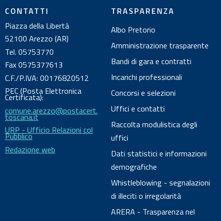
l
CONTATTI
TRASPARENZA
d
Piazza della Libertà
Albo Pretorio
o
52100 Arezzo (AR)
c
Amministrazione trasparente
Tel. 05753770
u
Bandi di gara e contratti
Fax 0575377613
m
Incarichi professionali
C.F./P.IVA: 00176820512
e
PEC (Posta Elettronica
Concorsi e selezioni
n
Certificata):
Uffici e contatti
comune.arezzo@postacert.
t
toscana.it
o
Raccolta modulistica degli
URP - Ufficio Relazioni col
Pubblico
uffici
Redazione web
Dati statistici e informazioni
demografiche
Whistleblowing - segnalazioni
di illeciti o irregolarità
ARERA - Trasparenza nel