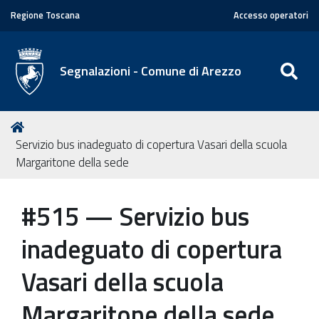
Regione Toscana
Accesso operatori
SE
Segnalazioni - Comune di Arezzo
T
Home
u
Servizio bus inadeguato di copertura Vasari della scuola
s
Margaritone della sede
e
i
#515 — Servizio bus
q
u
inadeguato di copertura
i
Vasari della scuola
:
Margaritone della sede