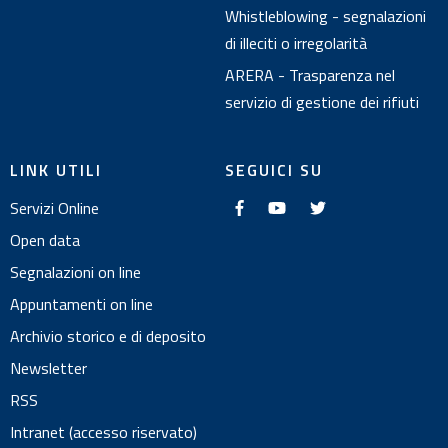
Whistleblowing - segnalazioni
di illeciti o irregolarità
ARERA - Trasparenza nel
servizio di gestione dei rifiuti
LINK UTILI
SEGUICI SU
f
y
t
Servizi Online
a
o
w
c
u
i
e
t
t
Open data
b
u
t
o
b
e
Segnalazioni on line
o
e
r
k
Appuntamenti on line
Archivio storico e di deposito
Newsletter
RSS
Intranet (accesso riservato)