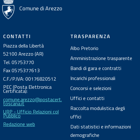
i
Comune di Arezzo
s
u
l
CONTATTI
TRASPARENZA
d
Piazza della Libertà
Albo Pretorio
o
52100 Arezzo (AR)
c
Amministrazione trasparente
Tel. 05753770
u
Bandi di gara e contratti
Fax 0575377613
m
Incarichi professionali
C.F./P.IVA: 00176820512
e
PEC (Posta Elettronica
Concorsi e selezioni
n
Certificata):
Uffici e contatti
comune.arezzo@postacert.
t
toscana.it
o
Raccolta modulistica degli
URP - Ufficio Relazioni col
Pubblico
uffici
Redazione web
Dati statistici e informazioni
demografiche