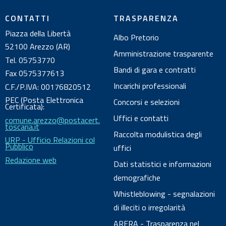
l
CONTATTI
TRASPARENZA
d
Piazza della Libertà
Albo Pretorio
o
52100 Arezzo (AR)
c
Amministrazione trasparente
Tel. 05753770
u
Bandi di gara e contratti
Fax 0575377613
m
Incarichi professionali
C.F./P.IVA: 00176820512
e
PEC (Posta Elettronica
Concorsi e selezioni
n
Certificata):
Uffici e contatti
comune.arezzo@postacert.
t
toscana.it
o
Raccolta modulistica degli
URP - Ufficio Relazioni col
Pubblico
uffici
Redazione web
Dati statistici e informazioni
demografiche
Whistleblowing - segnalazioni
di illeciti o irregolarità
ARERA - Trasparenza nel