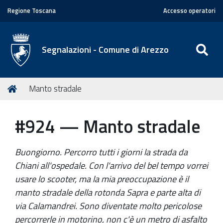
Regione Toscana
Accesso operatori
SE
Segnalazioni - Comune di Arezzo
T
Home
Manto stradale
u
s
#924 — Manto stradale
e
i
q
Buongiorno. Percorro tutti i giorni la strada da
u
Chiani all'ospedale. Con l'arrivo del bel tempo vorrei
i
usare lo scooter, ma la mia preoccupazione è il
:
manto stradale della rotonda Sapra e parte alta di
via Calamandrei. Sono diventate molto pericolose
percorrerle in motorino, non c'è un metro di asfalto