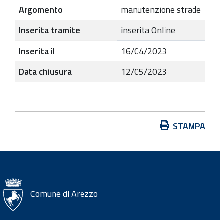
Argomento
manutenzione strade
Inserita tramite
inserita Online
Inserita il
16/04/2023
Data chiusura
12/05/2023
A
STAMPA
z
i
o
n
i
Comune di Arezzo
s
u