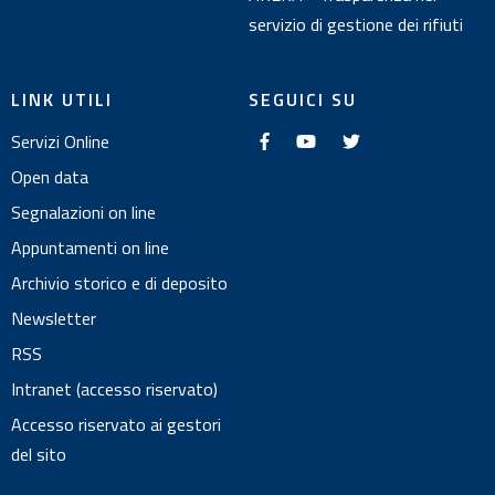
servizio di gestione dei rifiuti
LINK UTILI
SEGUICI SU
f
y
t
Servizi Online
a
o
w
c
u
i
e
t
t
Open data
b
u
t
o
b
e
Segnalazioni on line
o
e
r
k
Appuntamenti on line
Archivio storico e di deposito
Newsletter
RSS
Intranet (accesso riservato)
Accesso riservato ai gestori
del sito