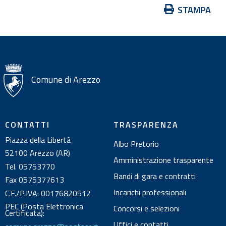
A
STAMPA
z
i
o
n
i
Comune di Arezzo
s
u
l
CONTATTI
TRASPARENZA
d
Piazza della Libertà
Albo Pretorio
o
52100 Arezzo (AR)
c
Amministrazione trasparente
Tel. 05753770
u
Bandi di gara e contratti
Fax 0575377613
m
Incarichi professionali
C.F./P.IVA: 00176820512
e
PEC (Posta Elettronica
Concorsi e selezioni
n
Certificata):
Uffici e contatti