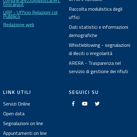
comune.arezzo@postacert.
t
toscana.it
o
Raccolta modulistica degli
URP - Ufficio Relazioni col
Pubblico
uffici
Redazione web
Dati statistici e informazioni
demografiche
Whistleblowing - segnalazioni
di illeciti o irregolarità
ARERA - Trasparenza nel
servizio di gestione dei rifiuti
LINK UTILI
SEGUICI SU
f
y
t
Servizi Online
a
o
w
c
u
i
e
t
t
Open data
b
u
t
o
b
e
Segnalazioni on line
o
e
r
k
Appuntamenti on line