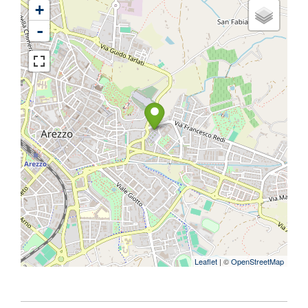
+
-
Leaflet
| ©
OpenStreetMap