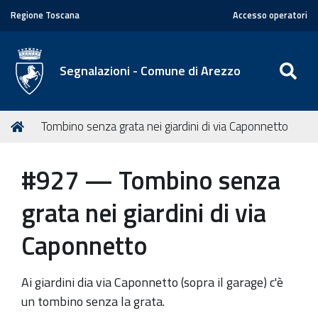
Regione Toscana
Accesso operatori
SE
Segnalazioni - Comune di Arezzo
T
Home
Tombino senza grata nei giardini di via Caponnetto
u
s
#927 — Tombino senza
e
i
grata nei giardini di via
q
u
Caponnetto
i
:
Ai giardini dia via Caponnetto (sopra il garage) c'è
un tombino senza la grata.