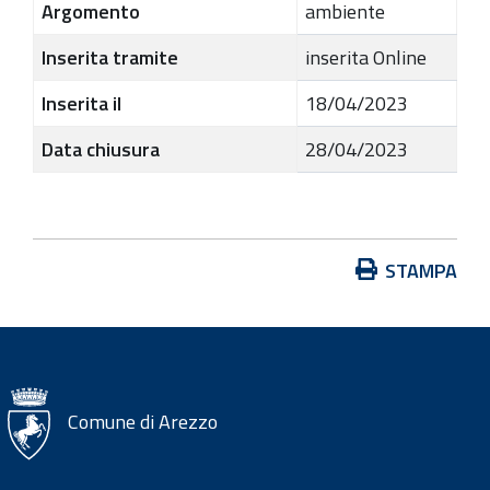
Argomento
ambiente
Inserita tramite
inserita Online
Inserita il
18/04/2023
Data chiusura
28/04/2023
A
STAMPA
z
i
o
n
i
Comune di Arezzo
s
u