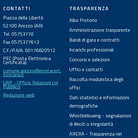
l
CONTATTI
TRASPARENZA
d
Piazza della Libertà
Albo Pretorio
o
52100 Arezzo (AR)
c
Amministrazione trasparente
Tel. 05753770
u
Bandi di gara e contratti
Fax 0575377613
m
Incarichi professionali
C.F./P.IVA: 00176820512
e
PEC (Posta Elettronica
Concorsi e selezioni
n
Certificata):
Uffici e contatti
comune.arezzo@postacert.
t
toscana.it
o
Raccolta modulistica degli
URP - Ufficio Relazioni col
Pubblico
uffici
Redazione web
Dati statistici e informazioni
demografiche
Whistleblowing - segnalazioni
di illeciti o irregolarità
ARERA - Trasparenza nel