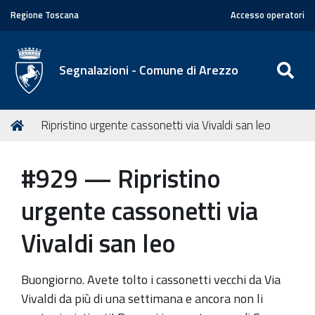
Regione Toscana
Accesso operatori
SE
Segnalazioni - Comune di Arezzo
T
Home
Ripristino urgente cassonetti via Vivaldi san leo
u
s
#929 — Ripristino
e
i
urgente cassonetti via
q
u
Vivaldi san leo
i
:
Buongiorno. Avete tolto i cassonetti vecchi da Via
Vivaldi da più di una settimana e ancora non li