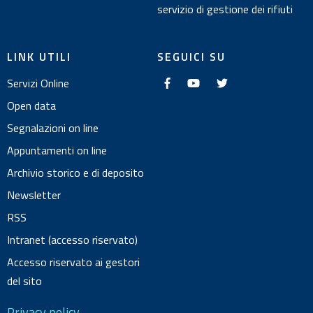
servizio di gestione dei rifiuti
LINK UTILI
SEGUICI SU
f
y
t
Servizi Online
a
o
w
c
u
i
e
t
t
Open data
b
u
t
o
b
e
Segnalazioni on line
o
e
r
k
Appuntamenti on line
Archivio storico e di deposito
Newsletter
RSS
Intranet (accesso riservato)
Accesso riservato ai gestori
del sito
Privacy policy