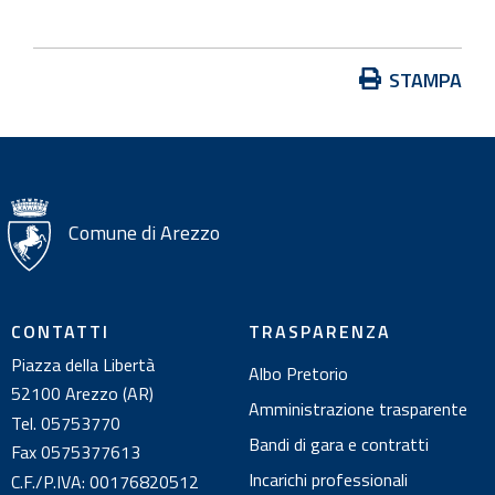
A
STAMPA
z
i
o
n
i
Comune di Arezzo
s
u
l
CONTATTI
TRASPARENZA
d
Piazza della Libertà
Albo Pretorio
o
52100 Arezzo (AR)
c
Amministrazione trasparente
Tel. 05753770
u
Bandi di gara e contratti
Fax 0575377613
m
Incarichi professionali
C.F./P.IVA: 00176820512