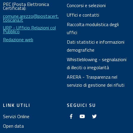
e
PEC (Posta Elettronica
Concorsi e selezioni
n
Certificata):
Uffici e contatti
comune.arezzo@postacert.
t
toscana.it
o
Raccolta modulistica degli
URP - Ufficio Relazioni col
Pubblico
uffici
Redazione web
Dati statistici e informazioni
demografiche
Whistleblowing - segnalazioni
di illeciti o irregolarità
ARERA - Trasparenza nel
servizio di gestione dei rifiuti
LINK UTILI
SEGUICI SU
f
y
t
Servizi Online
a
o
w
c
u
i
e
t
t
Open data
b
u
t
o
b
e