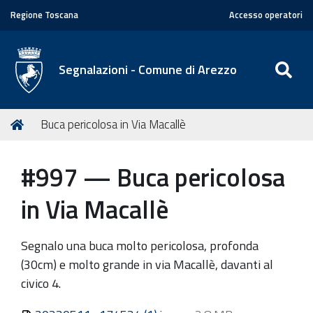
Regione Toscana
Accesso operatori
SE
Segnalazioni - Comune di Arezzo
T
Home
Buca pericolosa in Via Macallè
u
s
#997 — Buca pericolosa
e
i
in Via Macallè
q
u
Segnalo una buca molto pericolosa, profonda
i
(30cm) e molto grande in via Macallè, davanti al
:
civico 4.