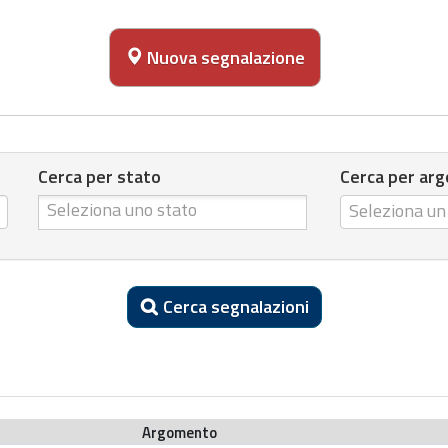
Nuova segnalazione
Cerca per stato
Cerca per ar
Cerca per stato
C
Seleziona u
e
r
c
Cerca segnalazioni
a
p
e
r
a
Argomento