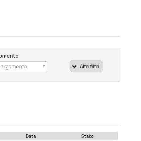
gomento
n argomento
Altri filtri
Data
Stato