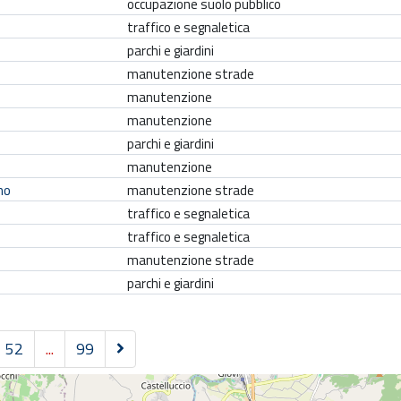
occupazione suolo pubblico
traffico e segnaletica
parchi e giardini
manutenzione strade
manutenzione
manutenzione
parchi e giardini
manutenzione
no
manutenzione strade
traffico e segnaletica
traffico e segnaletica
manutenzione strade
parchi e giardini
S
52
...
99
u
c