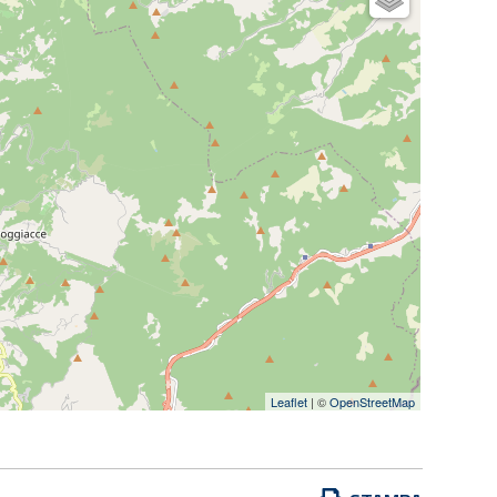
Leaflet
| ©
OpenStreetMap