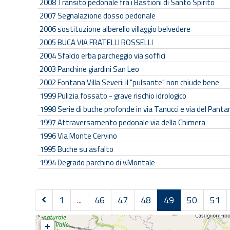
2008
Transito pedonale fra i Bastioni di Santo Spirito
2007
Segnalazione dosso pedonale
2006
sostituzione alberello villaggio belvedere
2005
BUCA VIA FRATELLI ROSSELLI
2004
Sfalcio erba parcheggio via soffici
2003
Panchine giardini San Leo
2002
Fontana Villa Severi: il "pulsante" non chiude bene
1999
Pulizia fossato - grave rischio idrologico
1998
Serie di buche profonde in via Tanucci e via del Panta
1997
Attraversamento pedonale via della Chimera
1996
Via Monte Cervino
1995
Buche su asfalto
1994
Degrado parchino di v.Montale
1
...
46
47
48
49
50
51
P
+
r