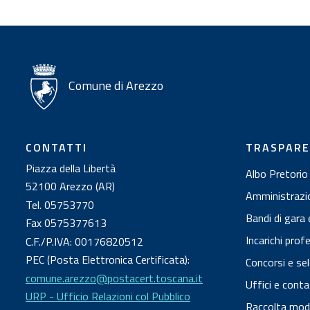
t
i
Comune di Arezzo
CONTATTI
TRASPAR
Piazza della Libertà
Albo Pretorio
52100 Arezzo (AR)
Amministrazi
Tel. 05753770
Bandi di gara 
Fax 0575377613
Incarichi prof
C.F./P.IVA: 00176820512
PEC (Posta Elettronica Certificata):
Concorsi e sel
comune.arezzo@postacert.toscana.it
Uffici e conta
URP - Ufficio Relazioni col Pubblico
Raccolta modul