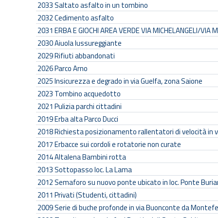
2033
Saltato asfalto in un tombino
2032
Cedimento asfalto
2031
ERBA E GIOCHI AREA VERDE VIA MICHELANGELI/VIA 
2030
Aiuola lussureggiante
2029
Rifiuti abbandonati
2026
Parco Arno
2025
Insicurezza e degrado in via Guelfa, zona Saione
2023
Tombino acquedotto
2021
Pulizia parchi cittadini
2019
Erba alta Parco Ducci
2018
Richiesta posizionamento rallentatori di velocità in vi
2017
Erbacce sui cordoli e rotatorie non curate
2014
Altalena Bambini rotta
2013
Sottopasso loc. La Lama
2012
Semaforo su nuovo ponte ubicato in loc. Ponte Buri
2011
Privati (Studenti, cittadini)
2009
Serie di buche profonde in via Buonconte da Montefe