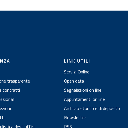
i
ENZA
LINK UTILI
Servizi Online
one trasparente
Open data
e contratti
Segnalazioni on line
essionali
Appuntamenti on line
ezioni
Archivio storico e di deposito
tti
Newsletter
istica degli uffici
RSS