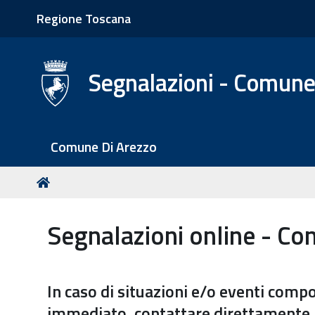
Regione Toscana
Segnalazioni - Comune
S
Comune Di Arezzo
e
z
T
Home
i
u
o
s
Segnalazioni online - Co
n
e
i
i
q
In caso di situazioni e/o eventi comp
u
i
immediato, contattare direttamente la