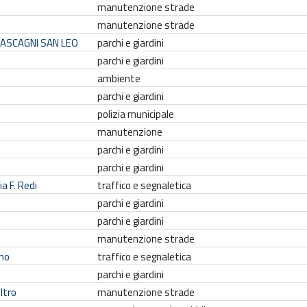
r
manutenzione strade
g
manutenzione strade
o
MASCAGNI SAN LEO
parchi e giardini
m
parchi e giardini
e
ambiente
n
parchi e giardini
t
polizia municipale
o
manutenzione
parchi e giardini
parchi e giardini
a F. Redi
traffico e segnaletica
parchi e giardini
parchi e giardini
manutenzione strade
ano
traffico e segnaletica
parchi e giardini
ltro
manutenzione strade