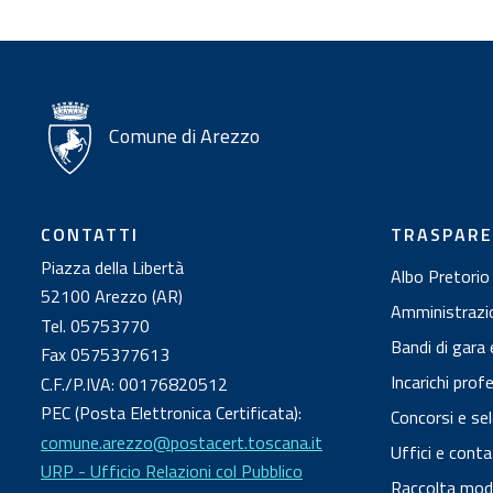
t
i
Comune di Arezzo
CONTATTI
TRASPAR
Piazza della Libertà
Albo Pretorio
52100 Arezzo (AR)
Amministrazi
Tel. 05753770
Bandi di gara 
Fax 0575377613
Incarichi prof
C.F./P.IVA: 00176820512
PEC (Posta Elettronica Certificata):
Concorsi e sel
comune.arezzo@postacert.toscana.it
Uffici e conta
URP - Ufficio Relazioni col Pubblico
Raccolta modul