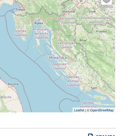
Leaflet
| ©
OpenStreetMap