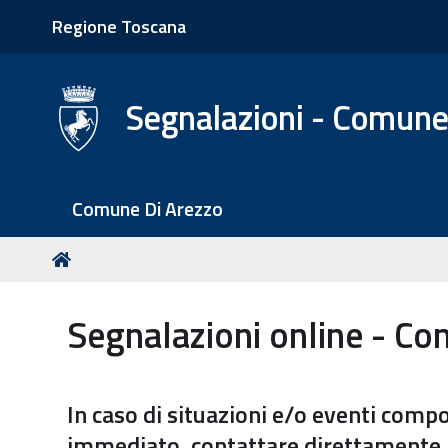
Regione Toscana
Segnalazioni - Comune
S
Comune Di Arezzo
e
z
T
Home
i
u
o
s
Segnalazioni online - Co
n
e
i
i
q
In caso di situazioni e/o eventi comp
u
i
immediato, contattare direttamente la