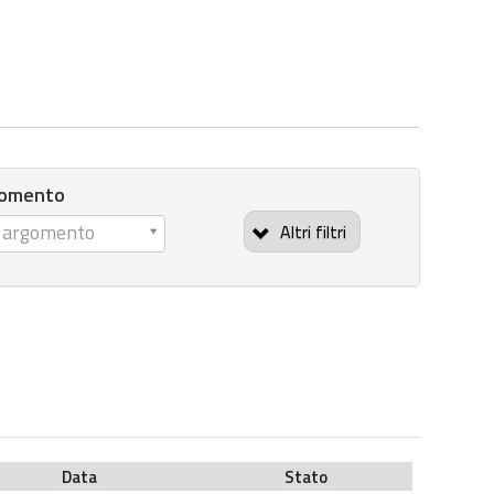
gomento
n argomento
Altri filtri
Data
Stato