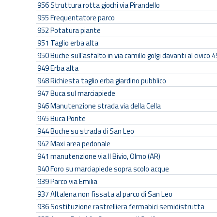
956
Struttura rotta giochi via Pirandello
955
Frequentatore parco
952
Potatura piante
951
Taglio erba alta
950
Buche sull'asfalto in via camillo golgi davanti al civico 4
949
Erba alta
948
Richiesta taglio erba giardino pubblico
947
Buca sul marciapiede
946
Manutenzione strada via della Cella
945
Buca Ponte
944
Buche su strada di San Leo
942
Maxi area pedonale
941
manutenzione via Il Bivio, Olmo (AR)
940
Foro su marciapiede sopra scolo acque
939
Parco via Emilia
937
Altalena non fissata al parco di San Leo
936
Sostituzione rastrelliera fermabici semidistrutta