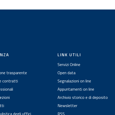
i
ENZA
LINK UTILI
Servizi Online
one trasparente
Open data
e contratti
Segnalazioni on line
essionali
Appuntamenti on line
ezioni
Archivio storico e di deposito
tti
Newsletter
istica degli uffici
RSS