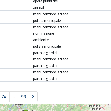
opere pubbliche
animali
manutenzione strade
polizia municipale
manutenzione strade
illuminazione
ambiente
polizia municipale
parchi e giardini
manutenzione strade
parchi e giardini
manutenzione strade
parchi e giardini
S
74
...
99
u
c