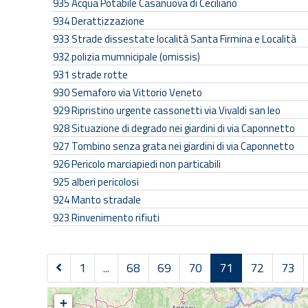
935
Acqua Potabile Casanuova di Ceciliano
934
Derattizzazione
933
Strade dissestate località Santa Firmina e Località
932
polizia mumnicipale (omissis)
931
strade rotte
930
Semaforo via Vittorio Veneto
929
Ripristino urgente cassonetti via Vivaldi san leo
928
Situazione di degrado nei giardini di via Caponnetto
927
Tombino senza grata nei giardini di via Caponnetto
926
Pericolo marciapiedi non particabili
925
alberi pericolosi
924
Manto stradale
923
Rinvenimento rifiuti
1
...
68
69
70
71
72
73
P
+
r