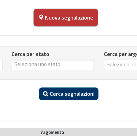
Nuova segnalazione
Cerca per stato
Cerca per ar
Cerca per stato
C
Seleziona u
e
r
c
Cerca segnalazioni
a
p
e
r
a
Argomento