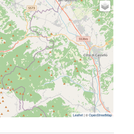
Leaflet
| ©
OpenStreetMap