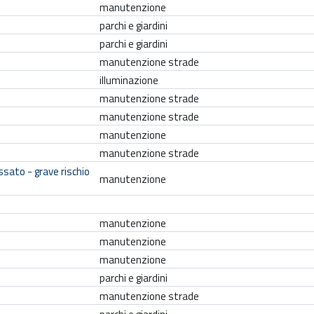
r
manutenzione
g
parchi e giardini
o
parchi e giardini
m
manutenzione strade
e
illuminazione
n
manutenzione strade
t
manutenzione strade
o
manutenzione
manutenzione strade
sato - grave rischio
manutenzione
manutenzione
manutenzione
manutenzione
parchi e giardini
manutenzione strade