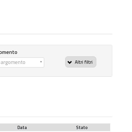
gomento
n argomento
Altri filtri
Data
Stato