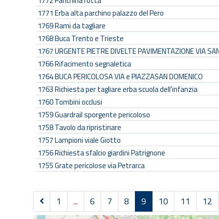
1772
Panchina rotta
1771
Erba alta parchino palazzo del Pero
1769
Rami da tagliare
1768
Buca Trento e Trieste
1767
URGENTE PIETRE DIVELTE PAVIMENTAZIONE VIA SA
1766
Rifacimento segnaletica
1764
BUCA PERICOLOSA VIA e PIAZZASAN DOMENICO
1763
Richiesta per tagliare erba scuola dell'infanzia
1760
Tombini occlusi
1759
Guardrail sporgente pericoloso
1758
Tavolo da ripristinare
1757
Lampioni viale Giotto
1756
Richiesta sfalcio giardini Patrignone
1755
Grate pericolose via Petrarca
1
...
6
7
8
9
10
11
12
P