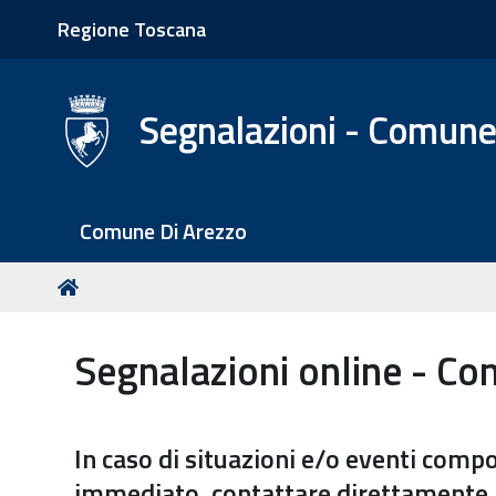
Regione Toscana
Segnalazioni - Comune
S
Comune Di Arezzo
e
z
T
Home
i
u
o
s
Segnalazioni online - Co
n
e
i
i
q
In caso di situazioni e/o eventi comp
u
i
immediato, contattare direttamente la