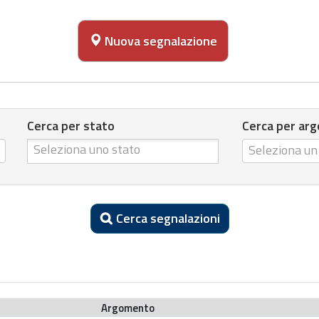
Nuova segnalazione
Cerca per stato
Cerca per ar
Cerca per stato
C
Seleziona u
e
r
c
Cerca segnalazioni
a
p
e
r
a
Argomento