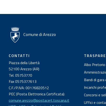
n
t
i
Comune di Arezzo
CONTATTI
TRASPAR
Piazza della Libertà
Albo Pretorio
52100 Arezzo (AR)
Amministrazi
Tel. 05753770
Bandi di gara 
Fax 0575377613
Incarichi prof
C.F./P.IVA: 00176820512
PEC (Posta Elettronica Certificata):
Concorsi e sel
comune.arezzo@postacert.toscana.it
Uffici e conta