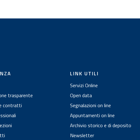
t
i
ENZA
LINK UTILI
Servizi Online
one trasparente
Open data
e contratti
Segnalazioni on line
essionali
Appuntamenti on line
ezioni
Archivio storico e di deposito
tti
Newsletter