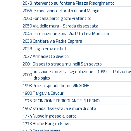
2078
Intervento su fontana Piazza Risorgimento
2066
le condizioni del prato dopo il Mengo
2060
Fontana parco giochi Pratantico
2059
Via delle mura - Strada dissestata
2045
Illuminazione zona Via Rita Levi Montalcini
2038
Cantiere via Padre Caprara
2028
Taglio erba e rifiuti
2027
Armadietto divelto
2001
Dissesto strada mulinelli San severo
posizione corretta segnalazione #1999 — Pulizia fos
2000
idrologico
1993
Pulizia sponde fiume VINGONE
1980
Targa via Cavour
1975
RECINZIONE PERICOLANTE IN LEGNO
1967
strada dissestata e mura di cinta
1774
Nuovo ingresso al parco
1773
Buche Borgo a Giovi